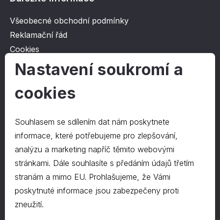
Všeobecné obchodní podmínky
Reklamační řád
Cookies
Ochrana osobních údajů
Nastavení soukromí a
cookies
O společnosti
Kontakt
Souhlasem se sdílením dat nám poskytnete
O nás
informace, které potřebujeme pro zlepšování,
analýzu a marketing napříč těmito webovými
stránkami. Dále souhlasíte s předáním údajů třetím
Kontakty
stranám a mimo EU. Prohlašujeme, že Vámi
hrapa@hrapa.cz
poskytnuté informace jsou zabezpečeny proti
577 222 666
zneužití.
©2024 PD-HRAPA s.r.o.