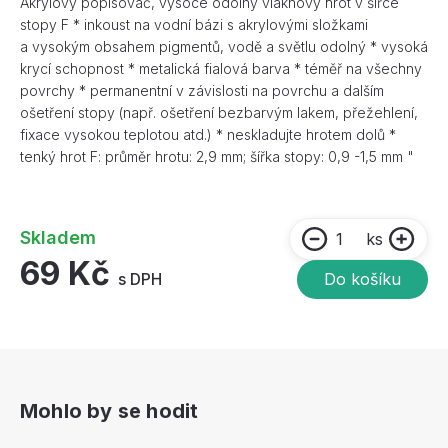
Akrylový popisovač, vysoce odolný vláknový hrot v šířce
stopy F * inkoust na vodní bázi s akrylovými složkami
a vysokým obsahem pigmentů, vodě a světlu odolný * vysoká
krycí schopnost * metalická fialová barva * téměř na všechny
povrchy * permanentní v závislosti na povrchu a dalším
ošetření stopy (např. ošetření bezbarvým lakem, přežehlení,
fixace vysokou teplotou atd.) * neskladujte hrotem dolů *
tenký hrot F: průměr hrotu: 2,9 mm; šířka stopy: 0,9 -1,5 mm "
Skladem
ks
69 Kč
s DPH
Do košíku
Mohlo by se hodit