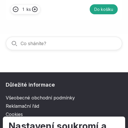
ks
Do košíku
Důležité informace
Všeobecné obchodní podmínky
Reklamační řád
Cookies
Ochrana osobních údajů
Nastavení soukromí a