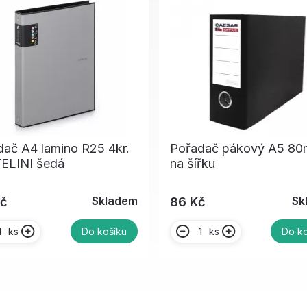
ač A4 lamino R25 4kr.
Pořadač pákový A5 8
ELINI šedá
na šířku
Skladem
Sk
Kč
86 Kč
ks
ks
Do košíku
Do ko