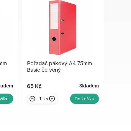
0mm
Pořadač pákový A4 75mm
Basic červený
ladem
Skladem
65 Kč
ks
šíku
Do košíku