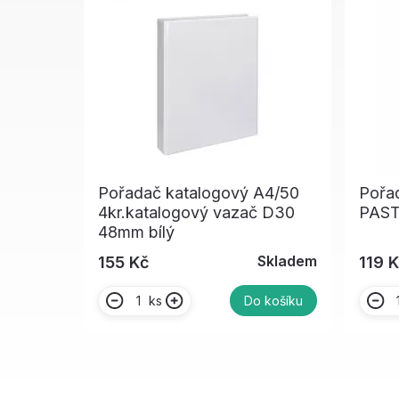
Pořadač katalogový A4/50
Pořad
4kr.katalogový vazač D30
PAST
48mm bílý
Skladem
155 Kč
119 
ks
Do košíku