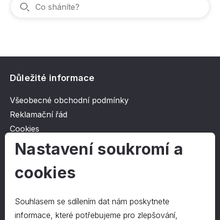
Důležité informace
Všeobecné obchodní podmínky
Reklamační řád
Cookies
Ochrana osobních údajů
Nastavení soukromí a
cookies
O společnosti
Kontakt
Souhlasem se sdílením dat nám poskytnete
O nás
informace, které potřebujeme pro zlepšování,