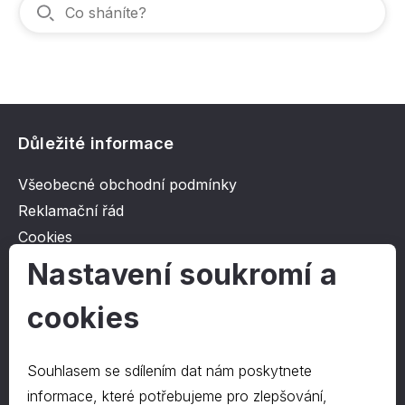
Důležité informace
Všeobecné obchodní podmínky
Reklamační řád
Cookies
Ochrana osobních údajů
Nastavení soukromí a
cookies
O společnosti
Kontakt
Souhlasem se sdílením dat nám poskytnete
O nás
informace, které potřebujeme pro zlepšování,