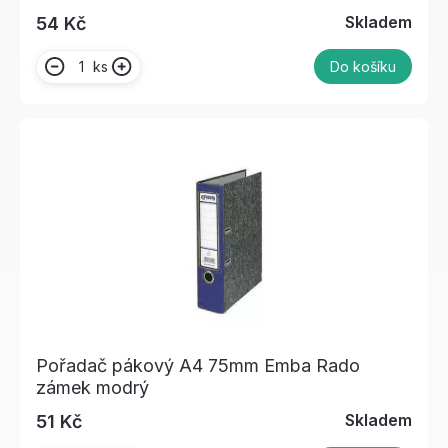
Skladem
54 Kč
ks
Do košíku
Pořadač pákový A4 75mm Emba Rado
zámek modrý
Skladem
51 Kč