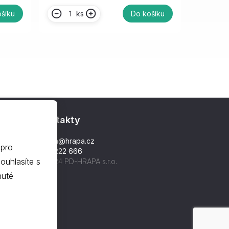
ks
šíku
Do košíku
Kontakty
hrapa@hrapa.cz
 pro
577 222 666
©2024 PD-HRAPA s.r.o.
nuté