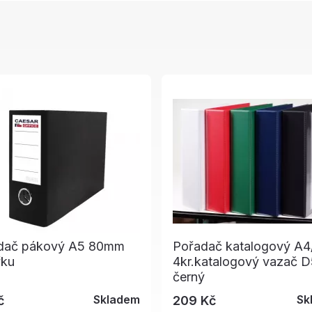
dač pákový A5 80mm
Pořadač katalogový A4
řku
4kr.katalogový vazač 
černý
Skladem
Sk
č
209 Kč