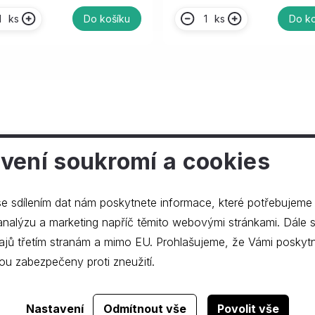
ks
ks
Do košíku
Do ko
vení soukromí a cookies
ečnosti
e sdílením dat nám poskytnete informace, které potřebujeme
lýzu a marketing napříč těmito webovými stránkami. Dále souhlasíte s
ajů třetím stranám a mimo EU. Prohlašujeme, že Vámi poskyt
ou zabezpečeny proti zneužití.
Realizace webu
dgstudio.
Nastavení
Odmítnout vše
Povolit vše