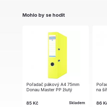
Mohlo by se hodit
Pořadač pákový A4 75mm
Pořa
Donau Master PP žlutý
na ší
Skladem
85 Kč
86 K