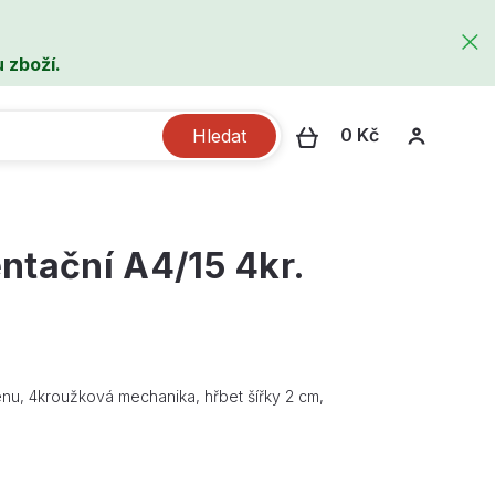
 zboží.
0 Kč
Hledat
ntační A4/15 4kr.
nu, 4kroužková mechanika, hřbet šířky 2 cm,