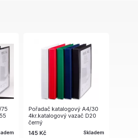
/75
Pořadač katalogový A4/30
D55
4kr.katalogový vazač D20
černý
ladem
Skladem
145 Kč