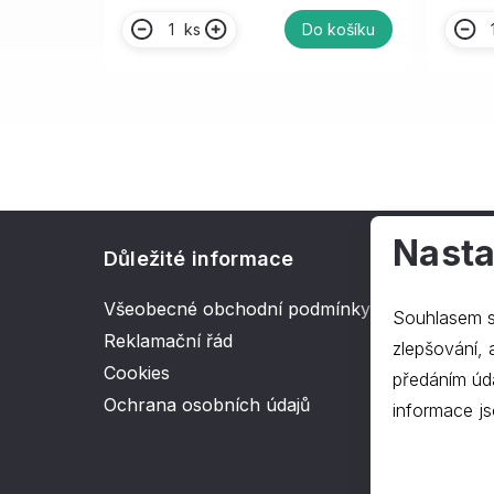
ks
Do košíku
Nasta
Důležité informace
O spol
Všeobecné obchodní podmínky
Kontakt
Souhlasem s
Reklamační řád
O nás
zlepšování, ana
Cookies
předáním úd
Ochrana osobních údajů
informace js