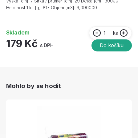
Výška [cm]: 7 Šířka / průměr [cm]: 29 Délka [cm]: 30000
Hmotnost 1 ks [g]: 817 Objem [m3]: 6,090000
Skladem
ks
179 Kč
s DPH
Do košíku
Mohlo by se hodit