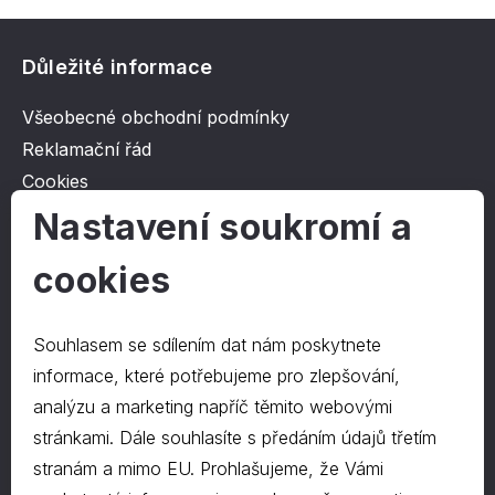
Důležité informace
Všeobecné obchodní podmínky
Reklamační řád
Cookies
Ochrana osobních údajů
Nastavení soukromí a
cookies
O společnosti
Kontakt
Souhlasem se sdílením dat nám poskytnete
O nás
informace, které potřebujeme pro zlepšování,
analýzu a marketing napříč těmito webovými
stránkami. Dále souhlasíte s předáním údajů třetím
Kontakty
stranám a mimo EU. Prohlašujeme, že Vámi
hrapa@hrapa.cz