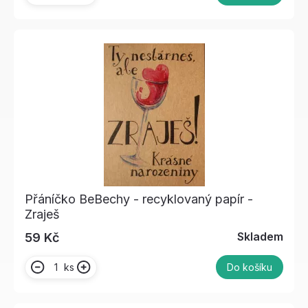
Přáníčko BeBechy - recyklovaný papír -
Zraješ
Skladem
59 Kč
ks
Do košíku