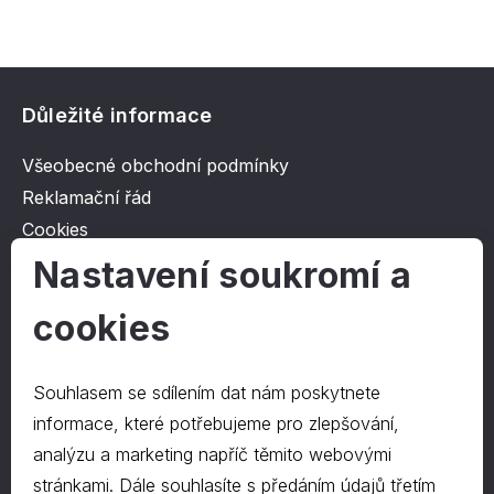
Důležité informace
Všeobecné obchodní podmínky
Reklamační řád
Cookies
Ochrana osobních údajů
Nastavení soukromí a
cookies
O společnosti
Kontakt
Souhlasem se sdílením dat nám poskytnete
O nás
informace, které potřebujeme pro zlepšování,
analýzu a marketing napříč těmito webovými
stránkami. Dále souhlasíte s předáním údajů třetím
Kontakty