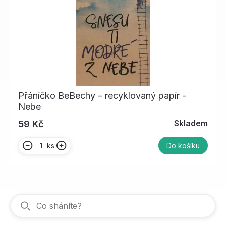
Přáníčko BeBechy – recyklovaný papír -
Nebe
Skladem
59 Kč
ks
Do košíku