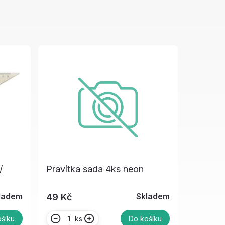
/
Pravítka sada 4ks neon
ladem
Skladem
49 Kč
ks
šíku
Do košíku