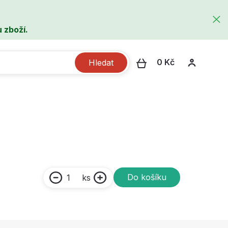
 zboží.
0 Kč
Hledat
Do košíku
ks