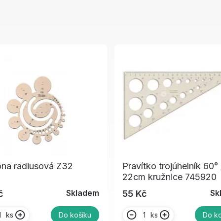
ona radiusová Z32
Pravítko trojúhelník 60° 
22cm kružnice 745920
Skladem
Sk
č
55 Kč
ks
ks
Do košíku
Do ko