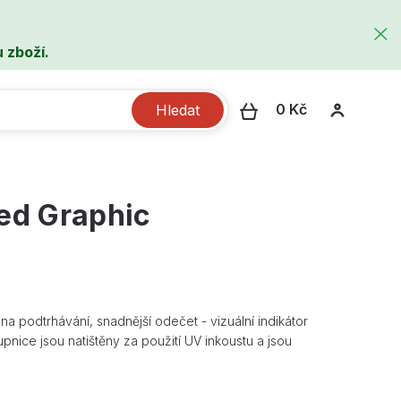
 zboží.
0 Kč
Hledat
ed Graphic
na podtrhávání, snadnější odečet - vizuální indikátor
pnice jsou natištěny za použití UV inkoustu a jsou