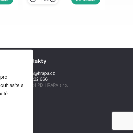
Kontakty
hrapa@hrapa.cz
 pro
577 222 666
©2024 PD-HRAPA s.r.o.
nuté