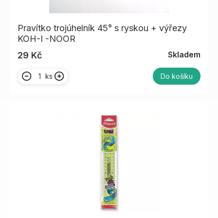
Pravítko trojúhelník 45° s ryskou + výřezy
KOH-I -NOOR
Skladem
29 Kč
ks
Do košíku