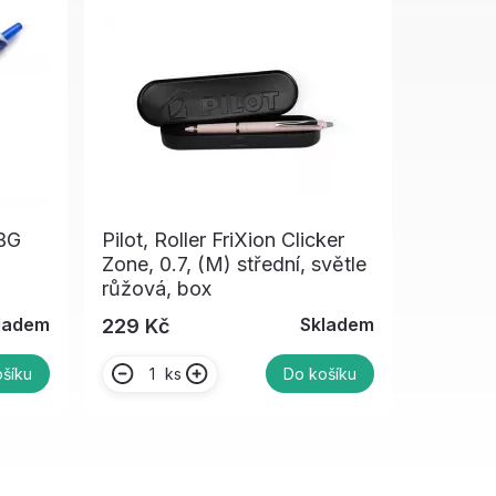
 BG
Pilot, Roller FriXion Clicker
Zone, 0.7, (M) střední, světle
růžová, box
ladem
Skladem
229 Kč
ks
šíku
Do košíku