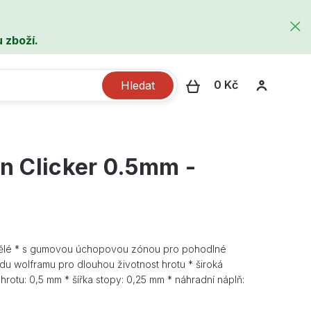
 zboží.
0 Kč
Hledat
on Clicker 0.5mm -
ospělé * s gumovou úchopovou zónou pro pohodlné
idu wolframu pro dlouhou životnost hrotu * široká
hrotu: 0,5 mm * šířka stopy: 0,25 mm * náhradní náplň: