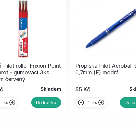
 Pilot roller Frixion Point
Propiska Pilot Acroball
hrot - gumovací 3ks
0,7mm (F) modrá
m červený
Skladem
Sk
Kč
55 Kč
ks
ks
Do košíku
Do ko