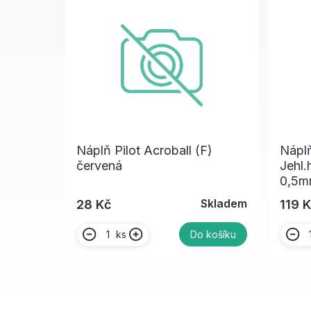
Náplň Pilot Acroball (F)
Náplň
červená
Jehl.
0,5m
Skladem
28 Kč
119 
ks
Do košíku