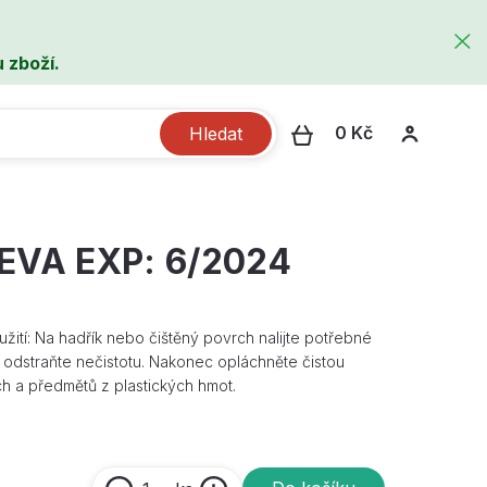
 zboží.
0 Kč
Hledat
LEVA EXP: 6/2024
oužití: Na hadřík nebo čištěný povrch nalijte potřebné
dstraňte nečistotu. Nakonec opláchněte čistou
h a předmětů z plastických hmot.