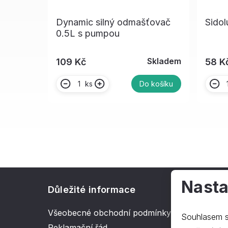
Dynamic silný odmašťovač
Sidol
0.5L s pumpou
Skladem
109 Kč
58 K
ks
Do košíku
Nasta
Důležité informace
O spol
Všeobecné obchodní podmínky
Kontakt
Souhlasem s
Reklamační řád
O nás