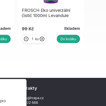
FROSCH Eko univerzální
čistič 1000ml Levandule
m
ladem
Skladem
99 Kč
ks
šíku
Do košíku
Kontakty
hrapa@hrapa.cz
 pro
577 222 666