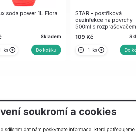
ux soda power 1L Floral
STAR - postřiková
dezinfekce na povrchy
500ml s rozprašovače
Skladem
Sk
č
109 Kč
ks
ks
Do košíku
Do ko
vení soukromí a cookies
ečnosti
e sdílením dat nám poskytnete informace, které potřebujeme