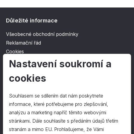
Důležité informace
Všeobecné obchodní podmínky
Reklamační řád
Cookies
Ochrana osobních údajů
Nastavení soukromí a
cookies
O společnosti
Kontakt
Souhlasem se sdílením dat nám poskytnete
O nás
informace, které potřebujeme pro zlepšování,
analýzu a marketing napříč těmito webovými
stránkami. Dále souhlasíte s předáním údajů třetím
Kontakty
stranám a mimo EU. Prohlašujeme, že Vámi
hrapa@hrapa.cz