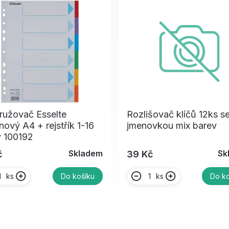
ružovač Esselte
Rozlišovač klíčů 12ks s
nový A4 + rejstřík 1-16
jmenovkou mix barev
v 100192
Skladem
Sk
č
39 Kč
ks
ks
Do košíku
Do ko