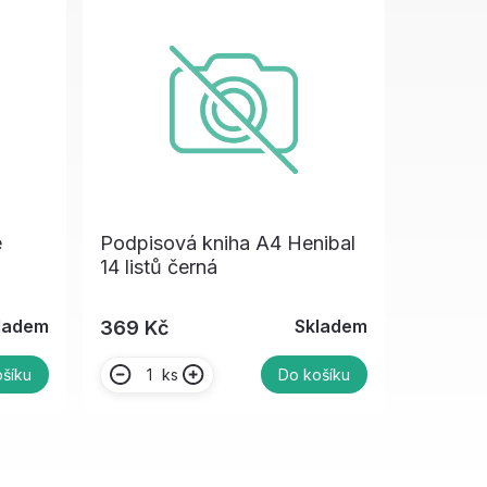
e
Podpisová kniha A4 Henibal
14 listů černá
ladem
Skladem
369 Kč
ks
šíku
Do košíku