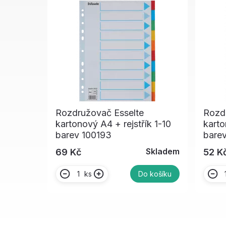
Rozdružovač Esselte
Rozd
kartonový A4 + rejstřík 1-10
karto
barev 100193
bare
Skladem
69 Kč
52 K
ks
Do košíku