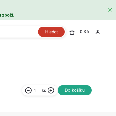
 zboží.
0 Kč
Hledat
Do košíku
ks