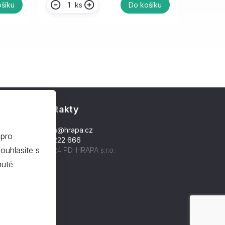
ks
šíku
Do košíku
Kontakty
hrapa@hrapa.cz
 pro
577 222 666
©2024 PD-HRAPA s.r.o.
nuté