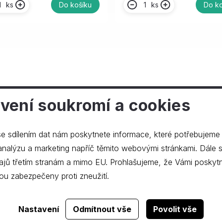
ks
ks
Do košíku
Do ko
vení soukromí a cookies
ečnosti
e sdílením dat nám poskytnete informace, které potřebujeme
lýzu a marketing napříč těmito webovými stránkami. Dále souhlasíte s
ajů třetím stranám a mimo EU. Prohlašujeme, že Vámi poskyt
ou zabezpečeny proti zneužití.
Realizace webu
dgstudio.
Nastavení
Odmítnout vše
Povolit vše