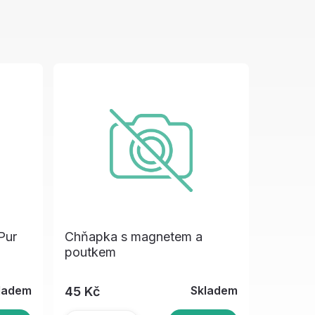
Pur
Chňapka s magnetem a
poutkem
ladem
Skladem
45 Kč