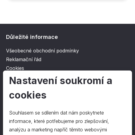
Důležité informace
Všeobecné obchodní podmínky
Reklamační řád
Cookies
Ochrana osobních údajů
Nastavení soukromí a
cookies
O společnosti
Kontakt
Souhlasem se sdílením dat nám poskytnete
O nás
informace, které potřebujeme pro zlepšování,
analýzu a marketing napříč těmito webovými