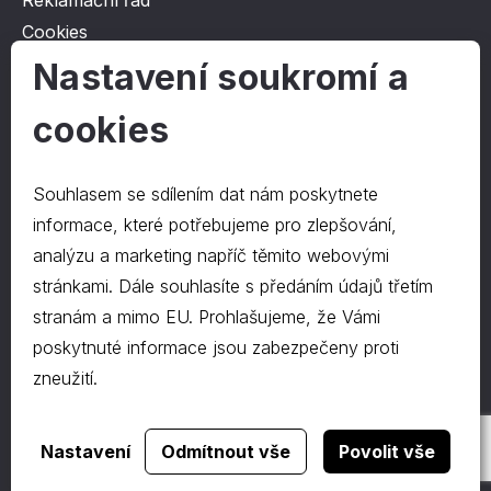
Reklamační řád
Cookies
Ochrana osobních údajů
Nastavení soukromí a
cookies
O společnosti
Kontakt
Souhlasem se sdílením dat nám poskytnete
O nás
informace, které potřebujeme pro zlepšování,
analýzu a marketing napříč těmito webovými
stránkami. Dále souhlasíte s předáním údajů třetím
Kontakty
stranám a mimo EU. Prohlašujeme, že Vámi
hrapa@hrapa.cz
poskytnuté informace jsou zabezpečeny proti
577 222 666
zneužití.
©2024 PD-HRAPA s.r.o.
Realizace webu
dgstudio.
Nastavení
Odmítnout vše
Povolit vše