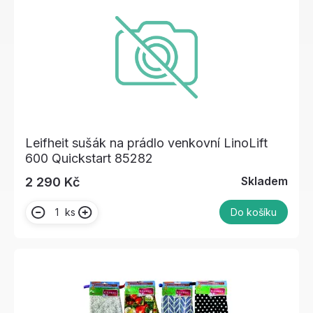
Leifheit sušák na prádlo venkovní LinoLift
600 Quickstart 85282
Skladem
2 290 Kč
ks
Do košíku