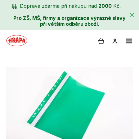
Doprava zdarma při nákupu nad
2000
Kč.
Pro ZŠ, MŠ, firmy a organizace výrazné slevy
při větším odběru zboží.