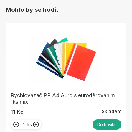
Mohlo by se hodit
Rychlovazač PP A4 Auro s euroděrováním
1ks mix
Skladem
11 Kč
ks
Do košíku