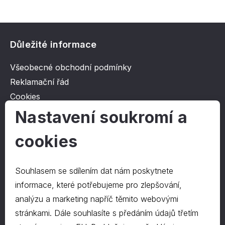
Důležité informace
Všeobecné obchodní podmínky
Reklamační řád
Cookies
Ochrana osobních údajů
Nastavení soukromí a
cookies
O společnosti
Kontakt
Souhlasem se sdílením dat nám poskytnete
O nás
informace, které potřebujeme pro zlepšování,
analýzu a marketing napříč těmito webovými
stránkami. Dále souhlasíte s předáním údajů třetím
Kontakty