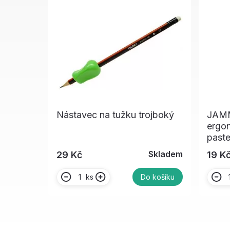
Nástavec na tužku trojboký
JAMM
ergo
past
Skladem
29 Kč
19 K
ks
Do košíku