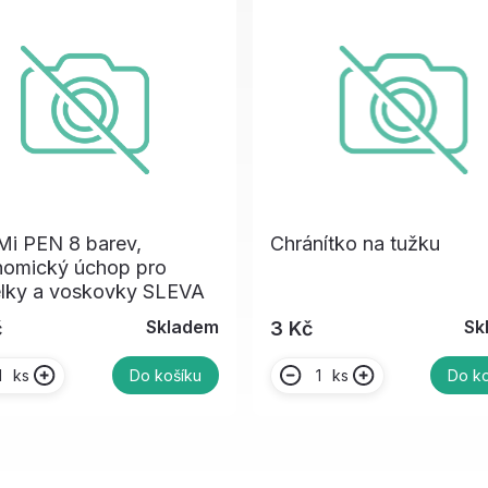
i PEN 8 barev,
Chránítko na tužku
nomický úchop pro
elky a voskovky SLEVA
Skladem
Sk
č
3 Kč
ks
ks
Do košíku
Do ko