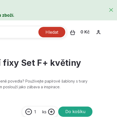
 zboží.
0 Kč
Hledat
 fixy Set F+ květiny
čeně povedla? Používejte papírové šablony s tvary
em poslouží jako zábava a inspirace.
Do košíku
ks