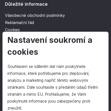
Důležité informace
Všeobecné obchodní podmínky
Reklamační řád
Cookies
Ochrana osobních údajů
Nastavení soukromí a
cookies
O společnosti
Kontakt
Souhlasem se sdílením dat nám poskytnete
O nás
informace, které potřebujeme pro zlepšování,
analýzu a marketing napříč těmito webovými
stránkami. Dále souhlasíte s předáním údajů třetím
Kontakty
stranám a mimo EU. Prohlašujeme, že Vámi
hrapa@hrapa.cz
poskytnuté informace jsou zabezpečeny proti
577 222 666
zneužití.
©2024 PD-HRAPA s.r.o.