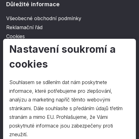
Důležité informace
Všeobecné obchodní podmínky
Reklamační řád
Cookies
Ochrana osobních údajů
Nastavení soukromí a
cookies
O společnosti
Kontakt
Souhlasem se sdílením dat nám poskytnete
O nás
informace, které potřebujeme pro zlepšování,
analýzu a marketing napříč těmito webovými
stránkami. Dále souhlasíte s předáním údajů třetím
Kontakty
stranám a mimo EU. Prohlašujeme, že Vámi
hrapa@hrapa.cz
poskytnuté informace jsou zabezpečeny proti
577 222 666
zneužití.
©2024 PD-HRAPA s.r.o.