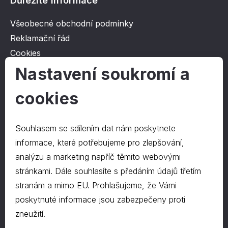
Důležité informace
Všeobecné obchodní podmínky
Reklamační řád
Cookies
Ochrana osobních údajů
Nastavení soukromí a
cookies
O společnosti
Kontakt
Souhlasem se sdílením dat nám poskytnete
O nás
informace, které potřebujeme pro zlepšování,
analýzu a marketing napříč těmito webovými
stránkami. Dále souhlasíte s předáním údajů třetím
Kontakty
stranám a mimo EU. Prohlašujeme, že Vámi
hrapa@hrapa.cz
poskytnuté informace jsou zabezpečeny proti
577 222 666
zneužití.
©2024 PD-HRAPA s.r.o.