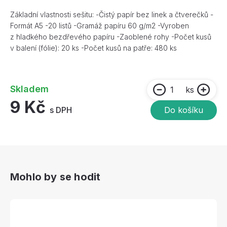
Základní vlastnosti sešitu: -Čistý papír bez linek a čtverečků -
Formát A5 -20 listů -Gramáž papíru 60 g/m2 -Vyroben
z hladkého bezdřevého papíru -Zaoblené rohy -Počet kusů
v balení (fólie): 20 ks -Počet kusů na patře: 480 ks
Skladem
ks
9 Kč
s DPH
Do košíku
Mohlo by se hodit