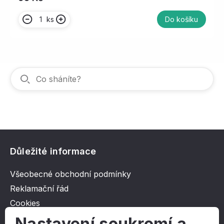
ks
Do košíku
Důležité informace
Všeobecné obchodní podmínky
Reklamační řád
Cookies
Ochrana osobních údajů
Nastavení soukromí a