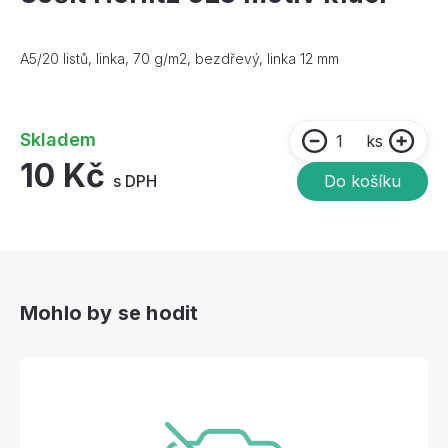
A5/20 listů, linka, 70 g/m2, bezdřevý, linka 12 mm
Skladem
ks
10 Kč
s DPH
Do košíku
Mohlo by se hodit