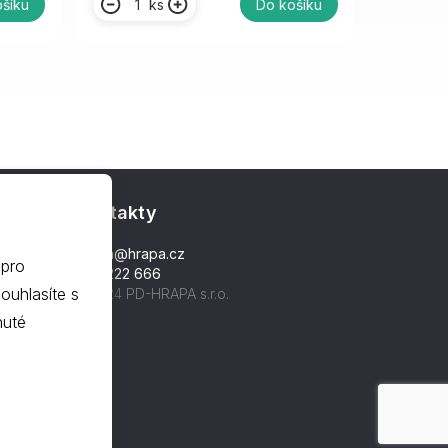
ks
šíku
Do košíku
Kontakty
hrapa@hrapa.cz
 pro
577 222 666
©2024 PD-HRAPA s.r.o.
nuté