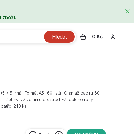
 zboží.
0 Kč
Hledat
r (5 × 5 mm) -Formát A5 -60 listů -Gramáž papíru 60
 – šetrný k životnímu prostředí -Zaoblené rohy -
 patře: 240 ks