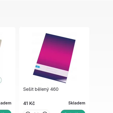
Sešit bělený 460
ladem
Skladem
41 Kč