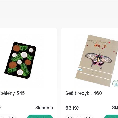
 bělený 545
Sešit recykl. 460
Skladem
Sk
č
33 Kč