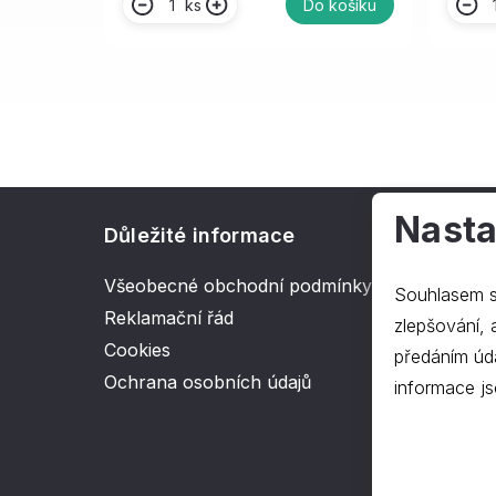
ks
Do košíku
Nasta
Důležité informace
O spol
Všeobecné obchodní podmínky
Kontakt
Souhlasem s
Reklamační řád
O nás
zlepšování, ana
Cookies
předáním úd
Ochrana osobních údajů
informace js