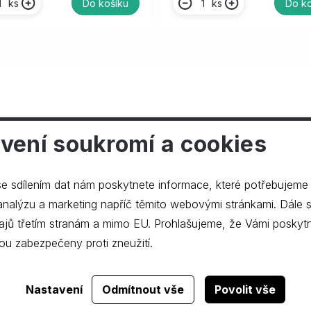
ks
ks
Do košíku
Do ko
vení soukromí a cookies
ečnosti
e sdílením dat nám poskytnete informace, které potřebujeme
lýzu a marketing napříč těmito webovými stránkami. Dále souhlasíte s
ajů třetím stranám a mimo EU. Prohlašujeme, že Vámi poskyt
ou zabezpečeny proti zneužití.
Realizace webu
dgstudio.
Nastavení
Odmítnout vše
Povolit vše