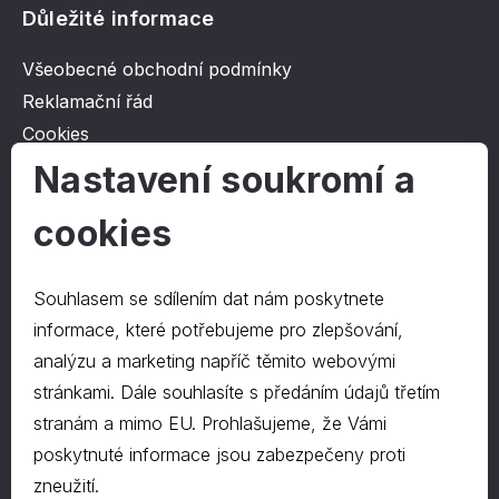
Důležité informace
Všeobecné obchodní podmínky
Reklamační řád
Cookies
Ochrana osobních údajů
Nastavení soukromí a
cookies
O společnosti
Kontakt
Souhlasem se sdílením dat nám poskytnete
O nás
informace, které potřebujeme pro zlepšování,
analýzu a marketing napříč těmito webovými
stránkami. Dále souhlasíte s předáním údajů třetím
Kontakty
stranám a mimo EU. Prohlašujeme, že Vámi
hrapa@hrapa.cz
poskytnuté informace jsou zabezpečeny proti
577 222 666
zneužití.
©2024 PD-HRAPA s.r.o.