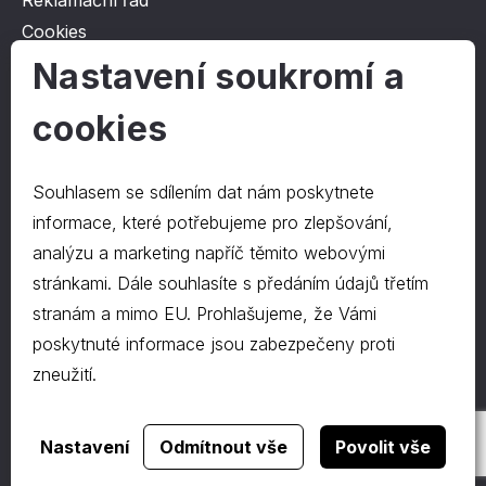
Reklamační řád
Cookies
Ochrana osobních údajů
Nastavení soukromí a
cookies
O společnosti
Kontakt
Souhlasem se sdílením dat nám poskytnete
O nás
informace, které potřebujeme pro zlepšování,
analýzu a marketing napříč těmito webovými
stránkami. Dále souhlasíte s předáním údajů třetím
Kontakty
stranám a mimo EU. Prohlašujeme, že Vámi
hrapa@hrapa.cz
poskytnuté informace jsou zabezpečeny proti
577 222 666
zneužití.
©2024 PD-HRAPA s.r.o.
Realizace webu
dgstudio.
Nastavení
Odmítnout vše
Povolit vše