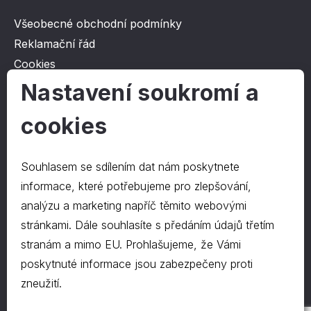
Všeobecné obchodní podmínky
Reklamační řád
Cookies
Ochrana osobních údajů
Nastavení soukromí a
cookies
O společnosti
Kontakt
Souhlasem se sdílením dat nám poskytnete
O nás
informace, které potřebujeme pro zlepšování,
analýzu a marketing napříč těmito webovými
stránkami. Dále souhlasíte s předáním údajů třetím
Kontakty
stranám a mimo EU. Prohlašujeme, že Vámi
hrapa@hrapa.cz
poskytnuté informace jsou zabezpečeny proti
577 222 666
zneužití.
©2024 PD-HRAPA s.r.o.