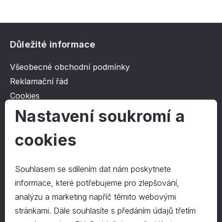
Důležité informace
Všeobecné obchodní podmínky
Reklamační řád
Cookies
Ochrana osobních údajů
Nastavení soukromí a
cookies
O společnosti
Kontakt
Souhlasem se sdílením dat nám poskytnete
O nás
informace, které potřebujeme pro zlepšování,
analýzu a marketing napříč těmito webovými
stránkami. Dále souhlasíte s předáním údajů třetím
Kontakty