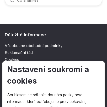
Důležité informace
Všeobecné obchodní podmínky
Reklamační řád
Cookies
Ochrana osobních údajů
Nastavení soukromí a
cookies
O společnosti
Kontakt
Souhlasem se sdílením dat nám poskytnete
O nás
informace, které potřebujeme pro zlepšování,