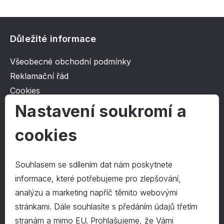
Důležité informace
Všeobecné obchodní podmínky
Reklamační řád
Cookies
Ochrana osobních údajů
Nastavení soukromí a
cookies
O společnosti
Kontakt
Souhlasem se sdílením dat nám poskytnete
O nás
informace, které potřebujeme pro zlepšování,
analýzu a marketing napříč těmito webovými
stránkami. Dále souhlasíte s předáním údajů třetím
Kontakty
stranám a mimo EU. Prohlašujeme, že Vámi