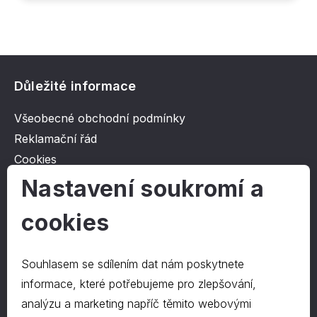
Důležité informace
Všeobecné obchodní podmínky
Reklamační řád
Cookies
Ochrana osobních údajů
Nastavení soukromí a
cookies
O společnosti
Kontakt
Souhlasem se sdílením dat nám poskytnete
O nás
informace, které potřebujeme pro zlepšování,
analýzu a marketing napříč těmito webovými