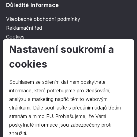
Důležité informace
Všeobecné obchodní podmínky
Reklamační řád
Cookies
Ochrana osobních údajů
Nastavení soukromí a
cookies
O společnosti
Kontakt
Souhlasem se sdílením dat nám poskytnete
O nás
informace, které potřebujeme pro zlepšování,
analýzu a marketing napříč těmito webovými
stránkami. Dále souhlasíte s předáním údajů třetím
Kontakty
stranám a mimo EU. Prohlašujeme, že Vámi
hrapa@hrapa.cz
poskytnuté informace jsou zabezpečeny proti
577 222 666
zneužití.
©2024 PD-HRAPA s.r.o.