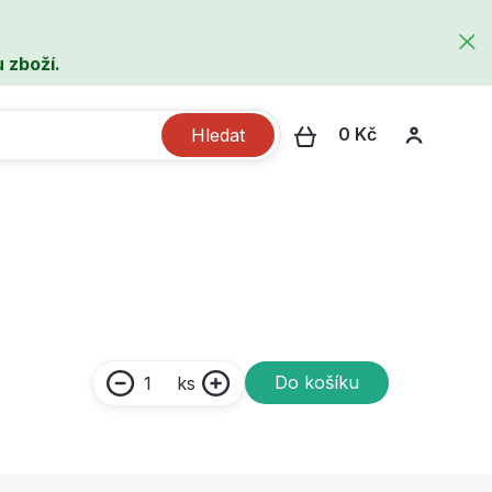
 zboží.
0 Kč
Hledat
Do košíku
ks