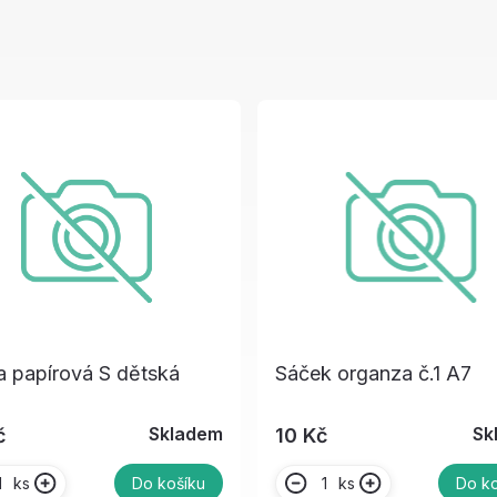
 papírová S dětská
Sáček organza č.1 A7
Skladem
Sk
č
10 Kč
ks
ks
Do košíku
Do ko