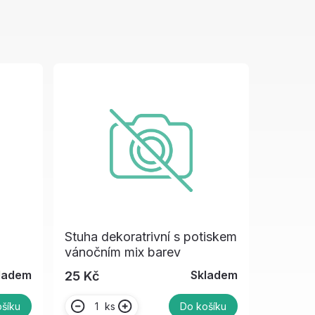
Stuha dekoratrivní s potiskem
vánočním mix barev
ladem
Skladem
25 Kč
ks
šíku
Do košíku