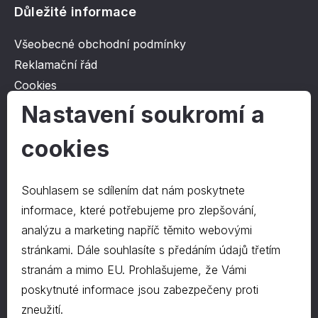
Důležité informace
Všeobecné obchodní podmínky
Reklamační řád
Cookies
Ochrana osobních údajů
Nastavení soukromí a
cookies
O společnosti
Kontakt
Souhlasem se sdílením dat nám poskytnete
O nás
informace, které potřebujeme pro zlepšování,
analýzu a marketing napříč těmito webovými
stránkami. Dále souhlasíte s předáním údajů třetím
Kontakty
stranám a mimo EU. Prohlašujeme, že Vámi
hrapa@hrapa.cz
poskytnuté informace jsou zabezpečeny proti
577 222 666
zneužití.
©2024 PD-HRAPA s.r.o.