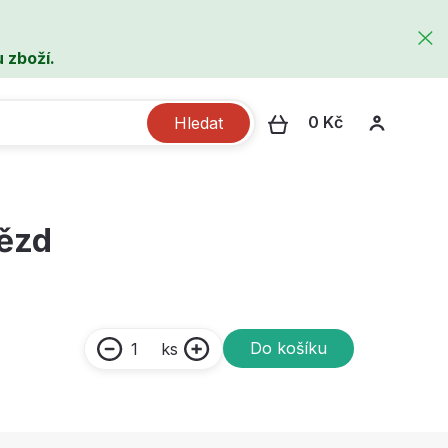
 zboží.
0 Kč
Hledat
vězd
Do košíku
ks