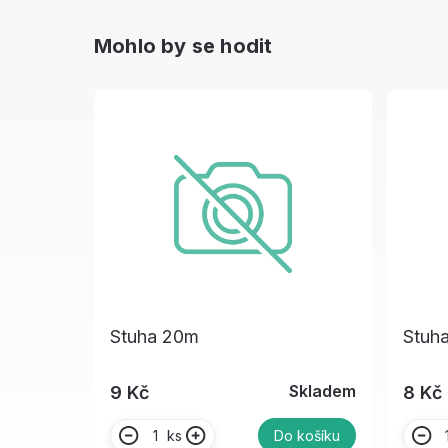
Mohlo by se hodit
Stuha 20m
Stuh
Skladem
9 Kč
8 Kč
ks
Do košíku