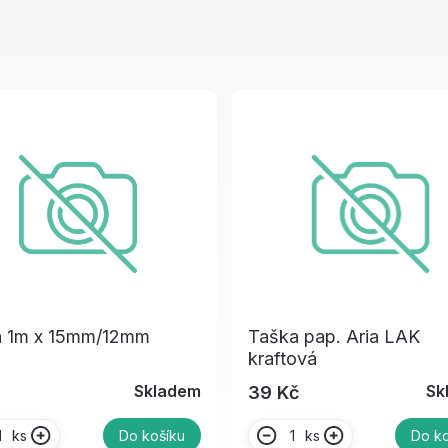
a 1m x 15mm/12mm
Taška pap. Aria LAK
kraftová
Skladem
Sk
39 Kč
ks
ks
Do košíku
Do ko