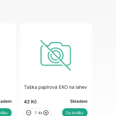
Taška papírová EKO na lahev
ladem
Skladem
42 Kč
ks
šíku
Do košíku