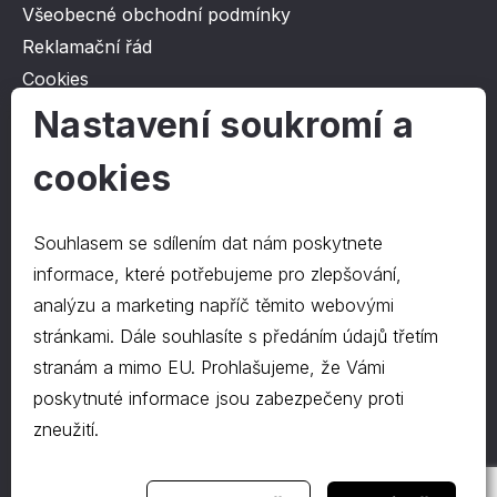
Všeobecné obchodní podmínky
Reklamační řád
Cookies
Ochrana osobních údajů
Nastavení soukromí a
cookies
O společnosti
Kontakt
Souhlasem se sdílením dat nám poskytnete
O nás
informace, které potřebujeme pro zlepšování,
analýzu a marketing napříč těmito webovými
stránkami. Dále souhlasíte s předáním údajů třetím
Kontakty
stranám a mimo EU. Prohlašujeme, že Vámi
hrapa@hrapa.cz
poskytnuté informace jsou zabezpečeny proti
577 222 666
zneužití.
©2024 PD-HRAPA s.r.o.