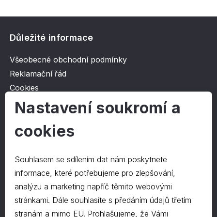
Důležité informace
Všeobecné obchodní podmínky
Reklamační řád
Cookies
Ochrana osobních údajů
Nastavení soukromí a
cookies
O společnosti
Kontakt
Souhlasem se sdílením dat nám poskytnete
O nás
informace, které potřebujeme pro zlepšování,
analýzu a marketing napříč těmito webovými
stránkami. Dále souhlasíte s předáním údajů třetím
Kontakty
stranám a mimo EU. Prohlašujeme, že Vámi