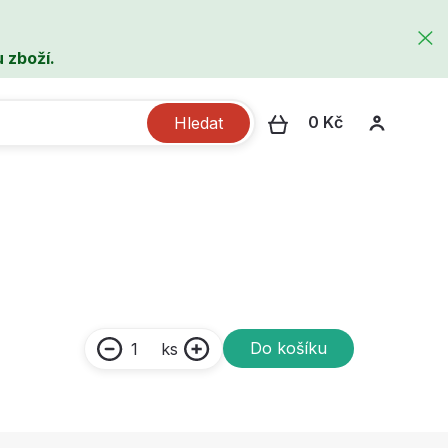
 zboží.
0 Kč
Hledat
Do košíku
ks