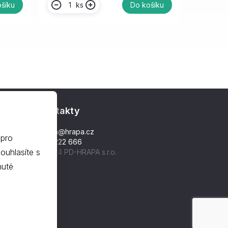
ks
šíku
Do košíku
Kontakty
hrapa@hrapa.cz
 pro
577 222 666
©2024 PD-HRAPA s.r.o.
nuté