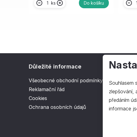
ks
Do košíku
Nasta
Důležité informace
O spol
Všeobecné obchodní podmínky
Kontakt
Souhlasem s
Reklamační řád
O nás
zlepšování, ana
Cookies
předáním úd
Ochrana osobních údajů
informace js