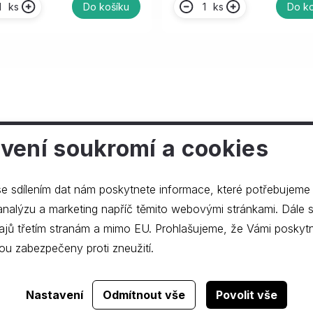
ks
ks
Do košíku
Do ko
vení soukromí a cookies
ečnosti
e sdílením dat nám poskytnete informace, které potřebujeme
lýzu a marketing napříč těmito webovými stránkami. Dále souhlasíte s
ajů třetím stranám a mimo EU. Prohlašujeme, že Vámi poskyt
ou zabezpečeny proti zneužití.
Realizace webu
dgstudio.
Nastavení
Odmítnout vše
Povolit vše