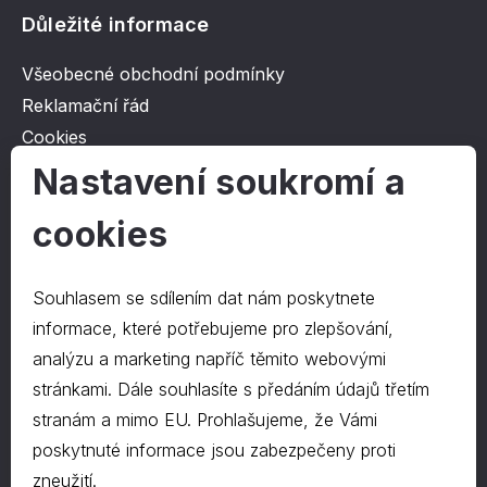
Důležité informace
Všeobecné obchodní podmínky
Reklamační řád
Cookies
Ochrana osobních údajů
Nastavení soukromí a
cookies
O společnosti
Kontakt
Souhlasem se sdílením dat nám poskytnete
O nás
informace, které potřebujeme pro zlepšování,
analýzu a marketing napříč těmito webovými
stránkami. Dále souhlasíte s předáním údajů třetím
Kontakty
stranám a mimo EU. Prohlašujeme, že Vámi
hrapa@hrapa.cz
poskytnuté informace jsou zabezpečeny proti
577 222 666
zneužití.
©2024 PD-HRAPA s.r.o.