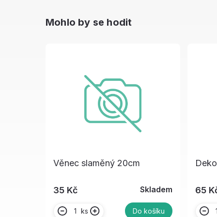
Mohlo by se hodit
Věnec slaměný 20cm
Deko
Skladem
35 Kč
65 K
ks
Do košíku