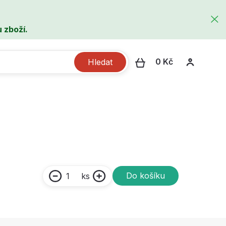
 zboží.
0 Kč
Hledat
Do košíku
ks