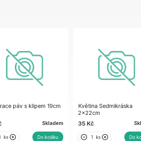
race páv s klipem 19cm
Květina Sedmikráska
2x22cm
Skladem
Sk
č
35 Kč
ks
ks
Do košíku
Do ko