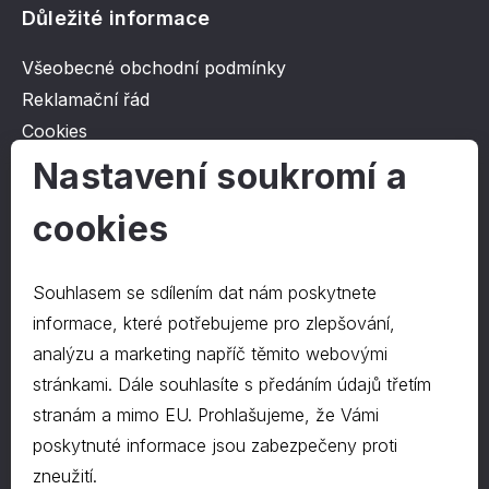
Důležité informace
Všeobecné obchodní podmínky
Reklamační řád
Cookies
Ochrana osobních údajů
Nastavení soukromí a
cookies
O společnosti
Kontakt
Souhlasem se sdílením dat nám poskytnete
O nás
informace, které potřebujeme pro zlepšování,
analýzu a marketing napříč těmito webovými
stránkami. Dále souhlasíte s předáním údajů třetím
Kontakty
stranám a mimo EU. Prohlašujeme, že Vámi
hrapa@hrapa.cz
poskytnuté informace jsou zabezpečeny proti
577 222 666
zneužití.
©2024 PD-HRAPA s.r.o.