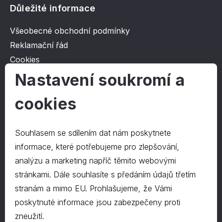
Důležité informace
Všeobecné obchodní podmínky
Reklamační řád
Cookies
Ochrana osobních údajů
Nastavení soukromí a
cookies
O společnosti
Kontakt
Souhlasem se sdílením dat nám poskytnete
O nás
informace, které potřebujeme pro zlepšování,
analýzu a marketing napříč těmito webovými
stránkami. Dále souhlasíte s předáním údajů třetím
Kontakty
stranám a mimo EU. Prohlašujeme, že Vámi
hrapa@hrapa.cz
poskytnuté informace jsou zabezpečeny proti
577 222 666
zneužití.
©2024 PD-HRAPA s.r.o.