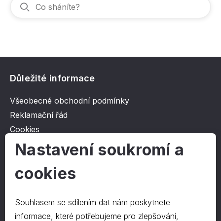
Důležité informace
Všeobecné obchodní podmínky
Reklamační řád
Cookies
Ochrana osobních údajů
Nastavení soukromí a
cookies
O společnosti
Kontakt
Souhlasem se sdílením dat nám poskytnete
O nás
informace, které potřebujeme pro zlepšování,