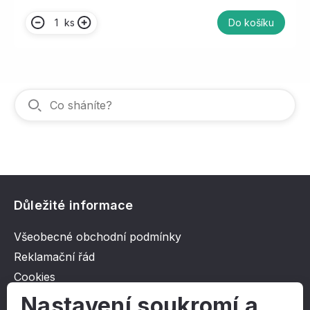
ks
Do košíku
Důležité informace
Všeobecné obchodní podmínky
Reklamační řád
Cookies
Ochrana osobních údajů
Nastavení soukromí a