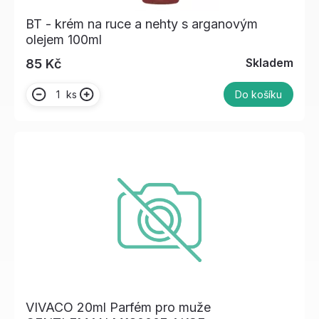
BT - krém na ruce a nehty s arganovým
olejem 100ml
Skladem
85 Kč
ks
Do košíku
VIVACO 20ml Parfém pro muže