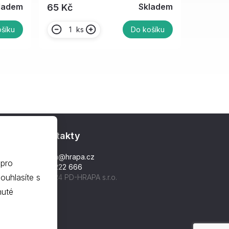
ladem
Skladem
65 Kč
ks
šíku
Do košíku
Kontakty
hrapa@hrapa.cz
 pro
577 222 666
©2024 PD-HRAPA s.r.o.
nuté