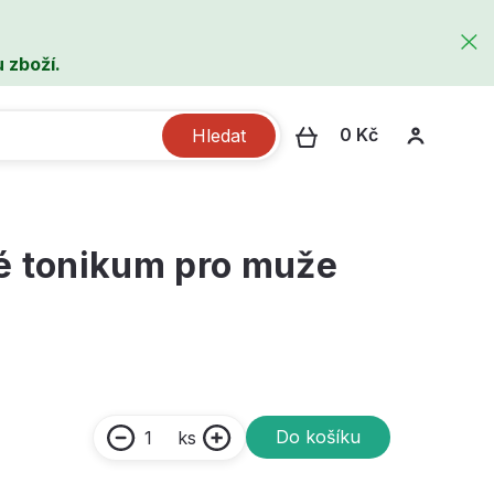
 zboží.
0 Kč
Hledat
é tonikum pro muže
Do košíku
ks