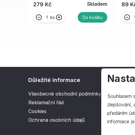
Skladem
279 Kč
89 K
ks
Do košíku
Nasta
Důležité informace
O spol
Všeobecné obchodní podmínky
Kontakt
Souhlasem s
Reklamační řád
O nás
zlepšování, ana
Cookies
předáním úd
Ochrana osobních údajů
informace js