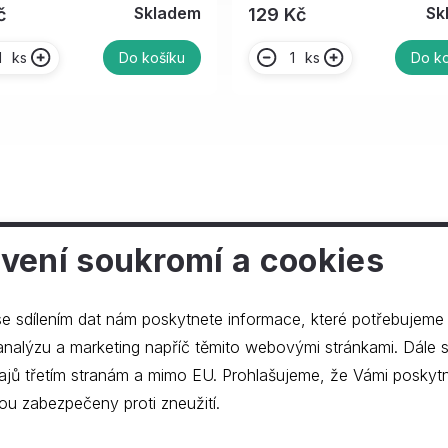
Skladem
Sk
č
129 Kč
ks
ks
Do košíku
Do ko
vení soukromí a cookies
ečnosti
e sdílením dat nám poskytnete informace, které potřebujeme
lýzu a marketing napříč těmito webovými stránkami. Dále souhlasíte s
ajů třetím stranám a mimo EU. Prohlašujeme, že Vámi poskyt
ou zabezpečeny proti zneužití.