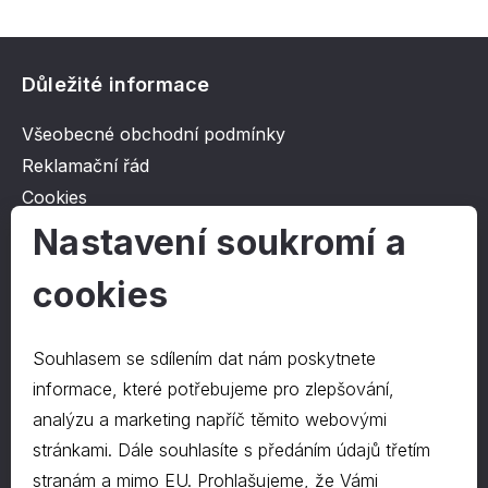
Důležité informace
Všeobecné obchodní podmínky
Reklamační řád
Cookies
Ochrana osobních údajů
Nastavení soukromí a
cookies
O společnosti
Kontakt
Souhlasem se sdílením dat nám poskytnete
O nás
informace, které potřebujeme pro zlepšování,
analýzu a marketing napříč těmito webovými
stránkami. Dále souhlasíte s předáním údajů třetím
Kontakty
stranám a mimo EU. Prohlašujeme, že Vámi