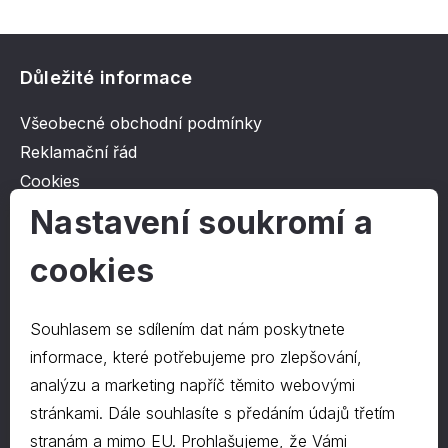
Důležité informace
Všeobecné obchodní podmínky
Reklamační řád
Cookies
Ochrana osobních údajů
Nastavení soukromí a
cookies
O společnosti
Kontakt
Souhlasem se sdílením dat nám poskytnete
O nás
informace, které potřebujeme pro zlepšování,
analýzu a marketing napříč těmito webovými
stránkami. Dále souhlasíte s předáním údajů třetím
Kontakty
stranám a mimo EU. Prohlašujeme, že Vámi